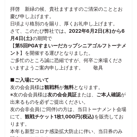
拝啓 新緑の候、貴社ますますのご清栄のこととお
慶び申し上げます。
日頃より格別のを賜り、厚くお礼申し上げます。
さて、このたび弊社では
、2022年6月2日(木)から6
月4日(土)
の期間で
【
第5回PGAすまいーだカップシニアゴルフトーナメ
ント
】を開催する運びとなりました。
ご多忙のところ誠に恐縮ですが、何卒ご来場くださ
いますようご案内申し上げます。 敬具
■ご入場について
友の会会員様は
観戦料
が
無料
となります。
※友の会会員様は
友の会会員証
または、
ご本人確認
が
出来るものを必ずご提出ください。
友の会非会員(ご同伴)の方は、当日トーナメント会場
にて、
観戦チケット1枚1,000円(税込)
を販売してお
ります。
本年も新型コロナ感染拡大防止に伴い、当日券のみ