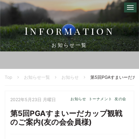
I
n
f
o
r
m
a
t
i
o
n
お知らせ一覧
Top
お知らせ一覧
お知らせ
第5回PGAすまいーだカ
お知らせ
トーナメント
友の会
2022年5月23日 月曜日
第5回PGAすまいーだカップ観戦
のご案内(友の会会員様)