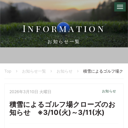
I
n
f
o
r
m
a
t
i
o
n
お知らせ一覧
Top
お知らせ一覧
お知らせ
積雪によるゴルフ場クローズ
お知らせ
2026年3月10日 火曜日
積雪によるゴルフ場クローズのお
知らせ ※3/10(火)～3/11(水)