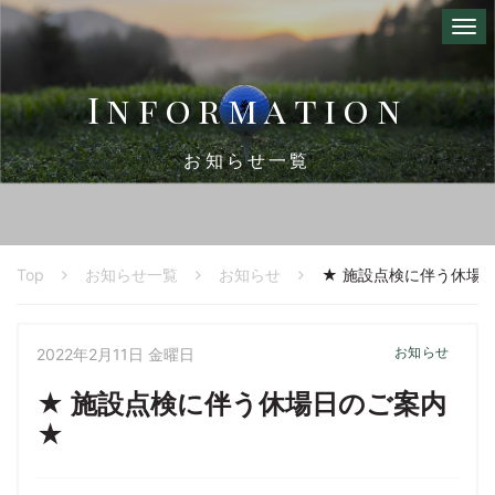
I
n
f
o
r
m
a
t
i
o
n
お知らせ一覧
Top
お知らせ一覧
お知らせ
★ 施設点検に伴う休場
お知らせ
2022年2月11日 金曜日
★ 施設点検に伴う休場日のご案内
★